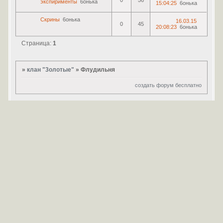
0
56
экспирименты
6онька
15:04:25
6онька
Скрины
6онька
16.03.15
0
45
20:08:23
6онька
Страница:
1
»
клан "3олотые"
»
Флудильня
создать форум бесплатно