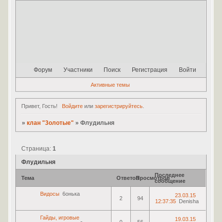
Форум
Участники
Поиск
Регистрация
Войти
Активные темы
Привет, Гость!
Войдите
или
зарегистрируйтесь
.
»
клан "3олотые"
»
Флудильня
Страница:
1
Флудильня
Последнее
Тема
Ответов
Просмотров
сообщение
Видосы
6онька
23.03.15
2
94
12:37:35
Denisha
Гайды, игровые
19.03.15