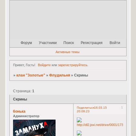
Форум
Участники
Поиск
Регистрация
Войти
Активные темы
Привет, Гость!
Войдите
или
зарегистрируйтесь
.
»
клан "3олотые"
»
Флудильня
»
Скрины
Страница:
1
Скрины
1
Поделиться
16.03.15
6онька
20:08:23
Администратор