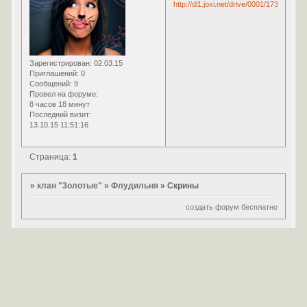
Зарегистрирован
: 02.03.15
Приглашений:
0
Сообщений:
9
Провел на форуме:
8 часов 18 минут
Последний визит:
13.10.15 11:51:16
Страница:
1
»
клан "3олотые"
»
Флудильня
»
Скрины
создать форум бесплатно